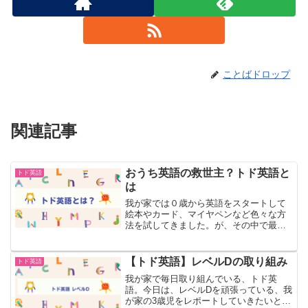
ことばドロップ
関連記事
おうち英語の救世主？トド英語と
トド英語
は
我が家では０歳から英語をスタートして
絵本やカード、マイヤペンなど色々な方
法を試してきました。が、その中で最も
効率が良い！と思っているのが、現在継
続中のトド英語です。今日は子供たちが
大好きなトド英語について、簡単に解説
【トド英語】レベルDの取り組み
トド英語
していきます。トド英語っ...
我が家で毎日取り組んでいる、トド英
語。今日は、レベルDを頑張っている、我
が家の3歳児をレポートしていきたいと思