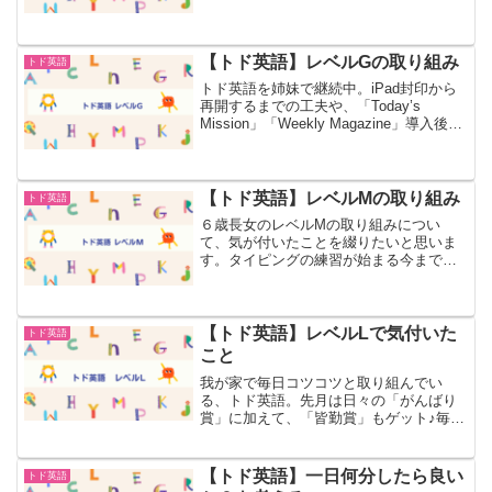
います。毎日ログインし続けた結果継続
することが日課になる毎日ログインし続
けた結果、先月トド英語をやることが日
課になりました！トド英...
【トド英語】レベルGの取り組み
トド英語
トド英語を姉妹で継続中。iPad封印から
再開するまでの工夫や、「Today’s
Mission」「Weekly Magazine」導入後の
学習時間の変化、レベルG到達までの実
体験をまとめました
【トド英語】レベルMの取り組み
トド英語
６歳長女のレベルMの取り組みについ
て、気が付いたことを綴りたいと思いま
す。タイピングの練習が始まる今までと
の大きな違いは、アルファベットの配列
がPCのキーボードと同じ配列になるこ
と！今まではabcがアルファベット順に並
んでいたので、見つけや...
【トド英語】レベルLで気付いた
トド英語
こと
我が家で毎日コツコツと取り組んでい
る、トド英語。先月は日々の「がんばり
賞」に加えて、「皆勤賞」もゲット♪毎日
頑張っているところですが、レベルKで
は、案外とグラマーを分かっていないこ
とが判明。さて、ここからどうなる！？
【トド英語】一日何分したら良い
トド英語
と思ってた先のレベルLに...