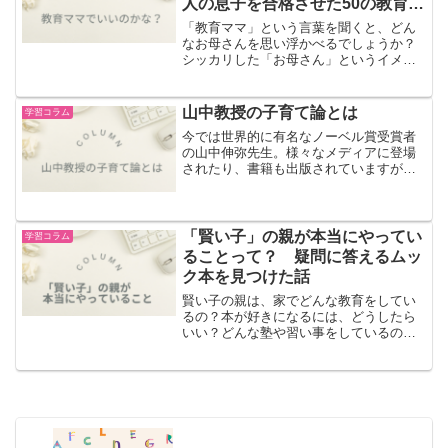
人の息子を合格させた50の教育
法」
「教育ママ」という言葉を聞くと、どん
なお母さんを思い浮かべるでしょうか？
シッカリした「お母さん」というイメー
ジが付いて回りますが、ネガティブな文
脈で語られることもあるかと思います。
今回は、「教育ママって、実際、どうな
山中教授の子育て論とは
学習コラム
んだろう・・・！？」と思...
今では世界的に有名なノーベル賞受賞者
の山中伸弥先生。様々なメディアに登場
されたり、書籍も出版されていますが、
山中先生が子育てについて初めて執筆し
た本がこちら。『山中教授、同級生の小
児脳科学者と子育てを語る』共著の成田
奈緒子先生は、山中先生と...
「賢い子」の親が本当にやってい
学習コラム
ることって？ 疑問に答えるムッ
ク本を見つけた話
賢い子の親は、家でどんな教育をしてい
るの？本が好きになるには、どうしたら
いい？どんな塾や習い事をしているの？
中学受験について、どう考えておいたら
いいの？そもそも、「賢い」の定義って
何？そんな疑問に答えるムック本を見つ
けました。「賢い子」の親...