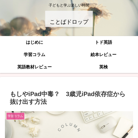
子どもと学ぶ楽しい時間
ことばドロップ
はじめに
トド英語
学習コラム
絵本レビュー
英語教材レビュー
英検
もしやiPad中毒？ 3歳児iPad依存症から
抜け出す方法
学習コラム