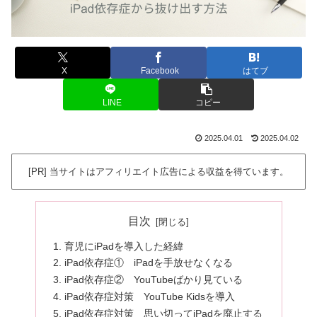
X
Facebook
はてブ
LINE
コピー
2025.04.01
2025.04.02
[PR] 当サイトはアフィリエイト広告による収益を得ています。
目次
育児にiPadを導入した経緯
iPad依存症① iPadを手放せなくなる
iPad依存症② YouTubeばかり見ている
iPad依存症対策 YouTube Kidsを導入
iPad依存症対策 思い切ってiPadを廃止する