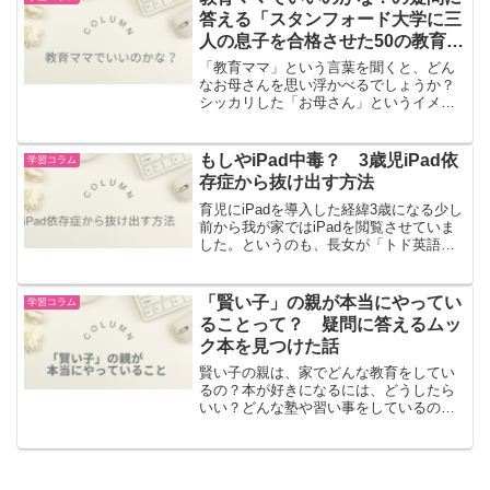
答える「スタンフォード大学に三
人の息子を合格させた50の教育
法」
「教育ママ」という言葉を聞くと、どん
なお母さんを思い浮かべるでしょうか？
シッカリした「お母さん」というイメー
ジが付いて回りますが、ネガティブな文
脈で語られることもあるかと思います。
今回は、「教育ママって、実際、どうな
もしやiPad中毒？ 3歳児iPad依
学習コラム
んだろう・・・！？」と思...
存症から抜け出す方法
育児にiPadを導入した経緯3歳になる少し
前から我が家ではiPadを閲覧させていま
した。というのも、長女が「トド英語」
に取り組んでいて、効果を実感できてい
たため、次女にも学習してほしかったた
めです。狙い通り、次女もトド英語にハ
「賢い子」の親が本当にやってい
学習コラム
マり、毎日一生...
ることって？ 疑問に答えるムッ
ク本を見つけた話
賢い子の親は、家でどんな教育をしてい
るの？本が好きになるには、どうしたら
いい？どんな塾や習い事をしているの？
中学受験について、どう考えておいたら
いいの？そもそも、「賢い」の定義って
何？そんな疑問に答えるムック本を見つ
けました。「賢い子」の親...