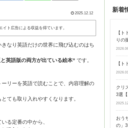
新着
2025.12.12
ィリエイト広告による収益を得ています。
【ト
りの
いきなり英語だけの世界に飛び込むのはち
2026.0
版と英語版の両方が出ている絵本”
です。
【ト
2026.0
トーリーを英語で読むことで、内容理解の
クリ
3選
もとても取り入れやすくなります。
2025.1
おう
ている定番の中から、
の」