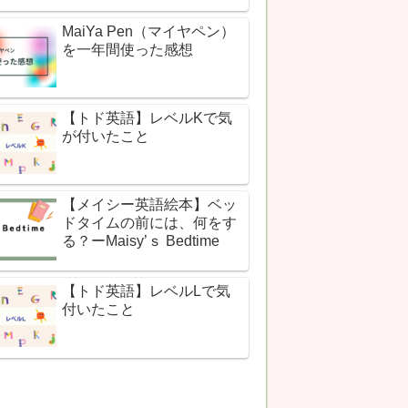
MaiYa Pen（マイヤペン）
を一年間使った感想
【トド英語】レベルKで気
が付いたこと
【メイシー英語絵本】ベッ
ドタイムの前には、何をす
る？ーMaisy’ｓ Bedtime
【トド英語】レベルLで気
付いたこと