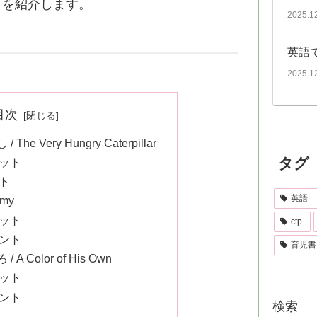
を紹介します。
2025.1
英語
2025.1
目次
he Very Hungry Caterpillar
タグ
ット
ト
英語
mmy
ット
ctp
ント
育児書
A Color of His Own
ット
ント
検索