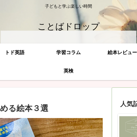
子どもと学ぶ楽しい時間
ことばドロップ
トド英語
学習コラム
絵本レビュー
英検
人気
める絵本３選