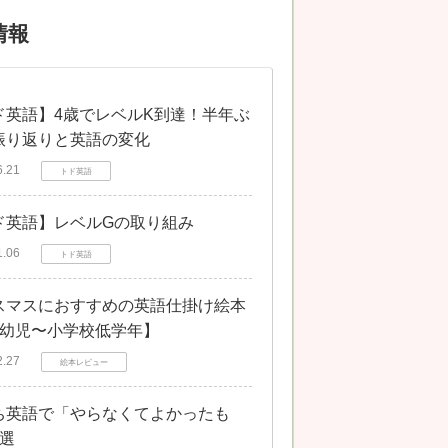
情報
ド英語】4歳でレベルK到達！半年ぶ
振り返りと英語の変化
6.21
トド英語
ド英語】レベルGの取り組み
1.06
トド英語
スマスにおすすめの英語仕掛け絵本
【幼児〜小学校低学年】
2.27
絵本レビュー
ち英語で「やらなくてよかったも
3選