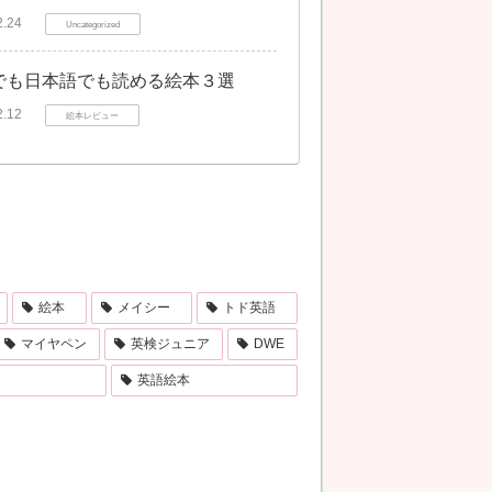
2.24
Uncategorized
でも日本語でも読める絵本３選
2.12
絵本レビュー
絵本
メイシー
トド英語
マイヤペン
英検ジュニア
DWE
英語絵本