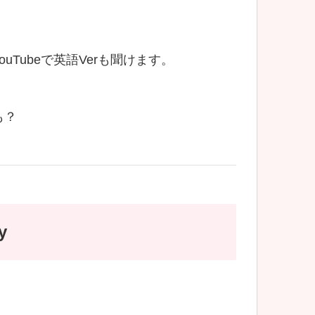
Tubeで英語Verも聞けます。
も？
y