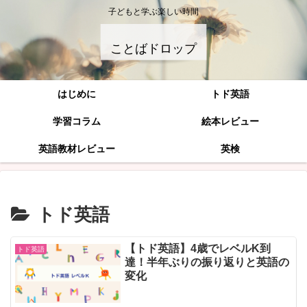
子どもと学ぶ楽しい時間
ことばドロップ
はじめに
トド英語
学習コラム
絵本レビュー
英語教材レビュー
英検
トド英語
【トド英語】4歳でレベルK到
トド英語
達！半年ぶりの振り返りと英語の
変化