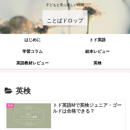
子どもと学ぶ楽しい時間
ことばドロップ
はじめに
トド英語
学習コラム
絵本レビュー
英語教材レビュー
英検
英検
トド英語Mで英検ジュニア・ゴー
英検
ルドは合格できる？