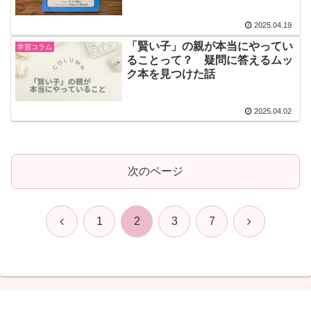
Book』
2025.04.19
「賢い子」の親が本当にやってい
学習コラム
ることって？ 疑問に答えるムッ
ク本を見つけた話
2025.04.02
次のページ
前
次
1
2
3
7
へ
へ