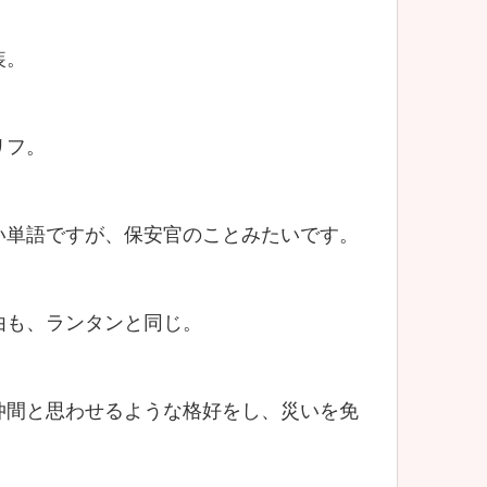
装。
リフ。
い単語ですが、保安官のことみたいです。
由も、ランタンと同じ。
仲間と思わせるような格好をし、災いを免