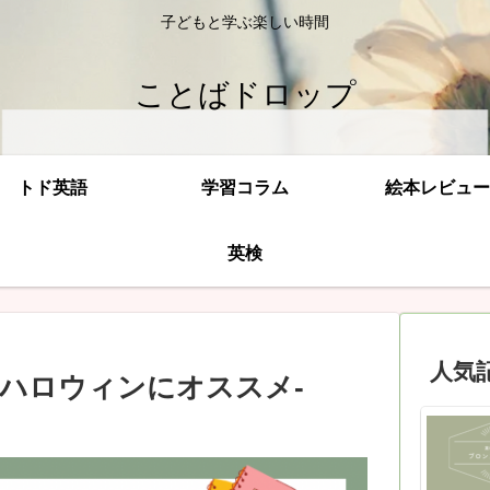
子どもと学ぶ楽しい時間
ことばドロップ
トド英語
学習コラム
絵本レビュー
英検
人気
ハロウィンにオススメ-
t