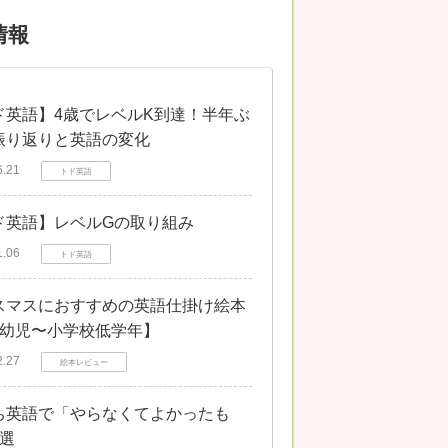
情報
ド英語】4歳でレベルK到達！半年ぶ
振り返りと英語の変化
6.21
トド英語
ド英語】レベルGの取り組み
1.06
トド英語
スマスにおすすめの英語仕掛け絵本
【幼児〜小学校低学年】
2.27
絵本レビュー
ち英語で「やらなくてよかったも
3選