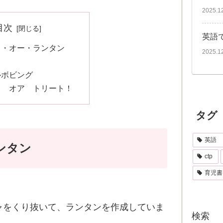
2025.1
目次
英語
ク・オー・ランタン
2025.1
ルボビング
ク オア トリート！
タグ
英語
ンタン
ctp
育児書
ャをくり抜いて、ランタンを作成していま
検索