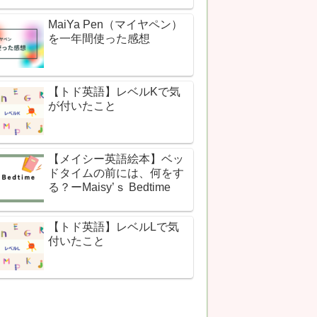
MaiYa Pen（マイヤペン）
を一年間使った感想
【トド英語】レベルKで気
が付いたこと
【メイシー英語絵本】ベッ
ドタイムの前には、何をす
る？ーMaisy’ｓ Bedtime
【トド英語】レベルLで気
付いたこと