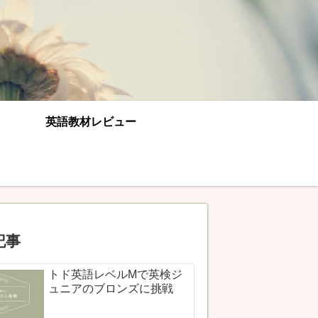
英語教材レビュー
記事
トド英語レベルMで英検ジ
ュニアのブロンズに挑戦