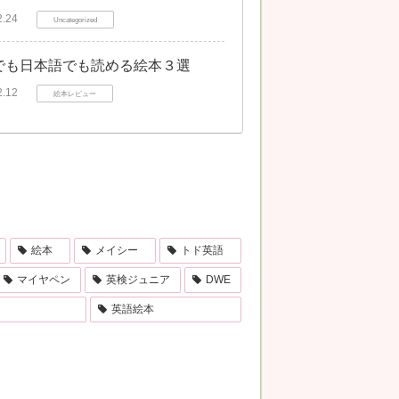
2.24
Uncategorized
でも日本語でも読める絵本３選
2.12
絵本レビュー
絵本
メイシー
トド英語
マイヤペン
英検ジュニア
DWE
英語絵本