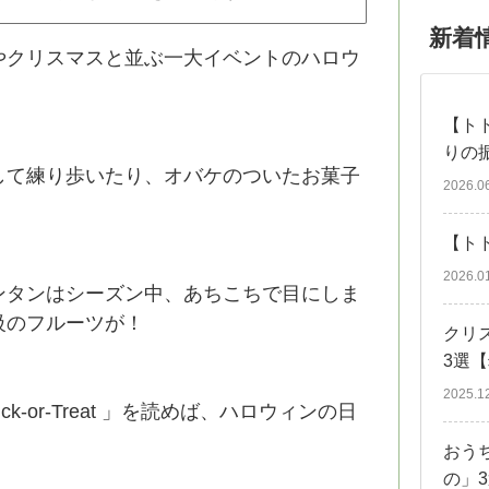
新着
やクリスマスと並ぶ一大イベントのハロウ
【ト
りの
して練り歩いたり、オバケのついたお菓子
2026.0
【ト
2026.0
ンタンはシーズン中、あちこちで目にしま
級のフルーツが！
クリ
3選
2025.1
ick-or-Treat 」を読めば、ハロウィンの日
おう
の」