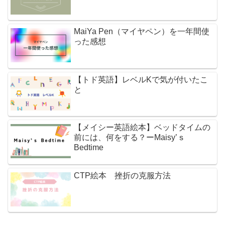
MaiYa Pen（マイヤペン）を一年間使
った感想
【トド英語】レベルKで気が付いたこ
と
【メイシー英語絵本】ベッドタイムの
前には、何をする？ーMaisy’ｓ
Bedtime
CTP絵本 挫折の克服方法