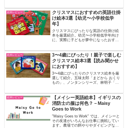
なってきました。CTP絵本の世界も素敵
なんだけれど、もっとストーリーに引き
込まれるような絵本を読みたい。そんな
クリスマスにおすすめの英語仕掛
絵本レビュー
思いから、他の英語絵...
け絵本3選【幼児〜小学校低学
年】
クリスマスにぴったりな英語の仕掛け絵
本を厳選紹介。幼児〜小学校低学年向け
に、実際に子どもが夢中になったおすす
め3冊と選び方のポイントをまとめまし
た。
3〜4歳にぴったり！親子で楽しむ
絵本レビュー
クリスマス絵本3選【読み聞かせ
におすすめ】
3〜4歳にぴったりのクリスマス絵本を厳
選して紹介。五味太郎「まどから おくり
もの」、ノンタンシリーズ、林明子「ク
リスマスの三つのおくりもの」など、親
子で楽しめる名作をレビュー付きでまと
めました。
【メイシー英語絵本】イギリスの
絵本レビュー
消防士の服は何色？－Maisy
Goes to Work
"Maisy Goes to Work" では、メイシーと
その友達がいろんなお仕事に挑戦してい
ます。農場での餌やりやダイビングな